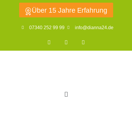
Über 15 Jahre Erfahrung
07340 252 99 99
info@dianna24.de
Der Begriff Aphasie
bezeichnet eine